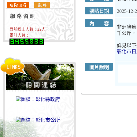
張貼日期
2025-12-
內 容
非洲豬瘟
目前線上人數：
22
人
千公斤，
累計人數：
詳見以下
彰化市日
圖片說明