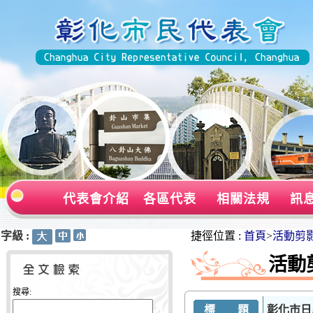
代表會介紹
各區代表
相關法規
訊
字級 :
:::
:::
捷徑位置 :
首頁
>
活動剪
活動
搜尋:
標 題
彰化市日