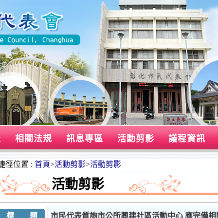
表
相關法規
訊息專區
活動剪影
議程資訊
捷徑位置 :
首頁
>
活動剪影
>
活動剪影
活動剪影
標 題
市民代表質詢市公所興建社區活動中心 應完備相