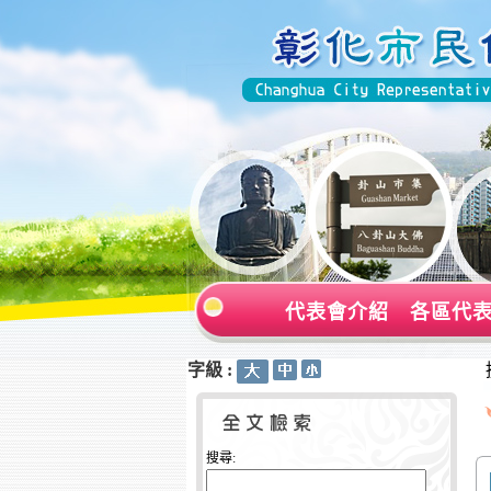
代表會介紹
各區代
字級 :
:::
:::
搜尋: