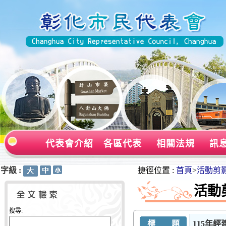
代表會介紹
各區代表
相關法規
訊
字級 :
:::
:::
捷徑位置 :
首頁
>
活動剪
活動
搜尋:
標 題
115年