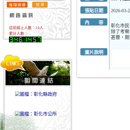
張貼日期
2026-03-
內 容
彰化市民
目前線上人數：
14
人
除了考察
累計人數：
甚豐，期
圖片說明