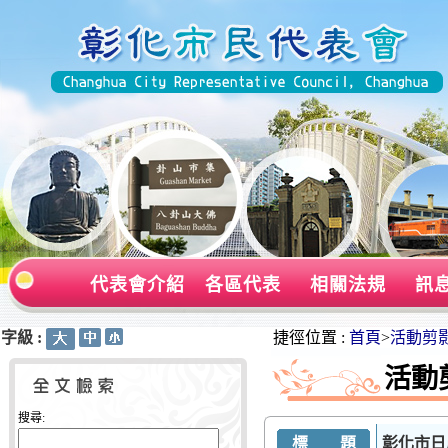
代表會介紹
各區代表
相關法規
訊
字級 :
:::
:::
捷徑位置 :
首頁
>
活動剪
活動
搜尋:
標 題
彰化市日