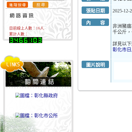
張貼日期
2025-12-
內 容
非洲豬瘟
目前線上人數：
16
人
千公斤，
累計人數：
詳見以下
彰化市日
圖片說明