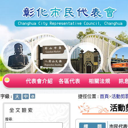
代表會介紹
各區代表
相關法規
訊
字級 :
:::
:::
捷徑位置 :
首頁
>
活動剪
活動
搜尋:
標 題
市民代表