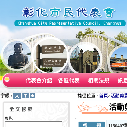
代表會介紹
各區代表
相關法規
訊
字級 :
:::
:::
捷徑位置 :
首頁
>
活動剪
活動
搜尋:
標 題
11504