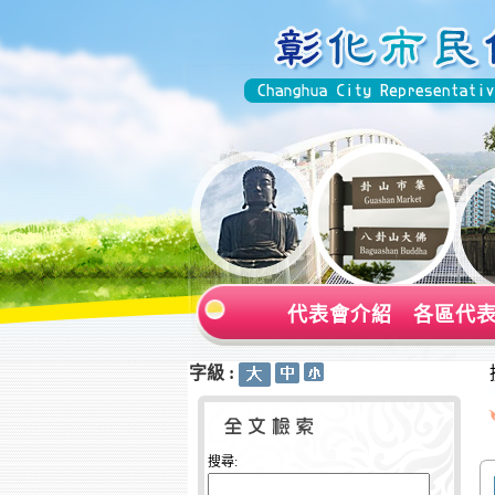
代表會介紹
各區代
字級 :
:::
:::
搜尋: