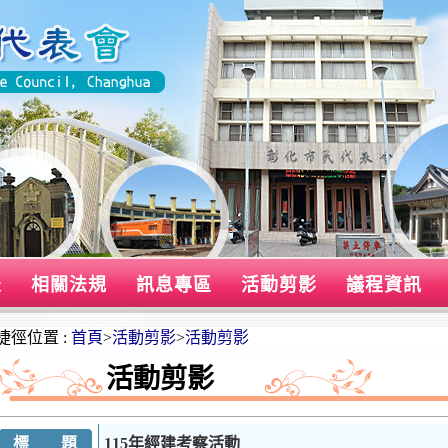
表
相關法規
訊息專區
活動剪影
議程資訊
捷徑位置 :
首頁
>
活動剪影
>
活動剪影
活動剪影
標 題
115年經建考察活動