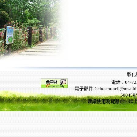
彰化
電話：04-722
電子郵件：chc.council@msa.hinet
5004
建議使用瀏覽器IE10以上