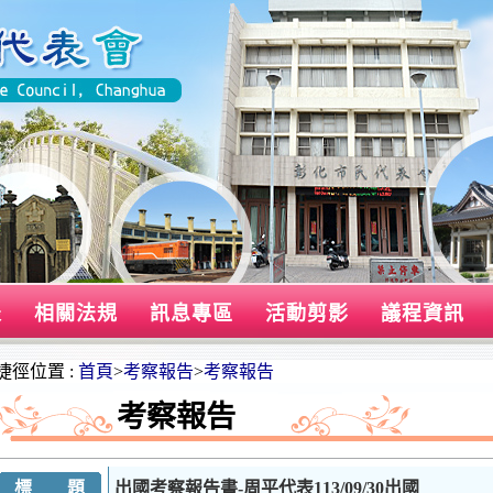
表
相關法規
訊息專區
活動剪影
議程資訊
捷徑位置 :
首頁
>
考察報告
>
考察報告
考察報告
標 題
出國考察報告書-周平代表113/09/30出國