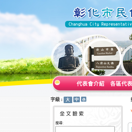
代表會介紹
各區代
字級 :
:::
:::
搜尋: