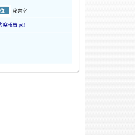
位
秘書室
考察報告.pdf