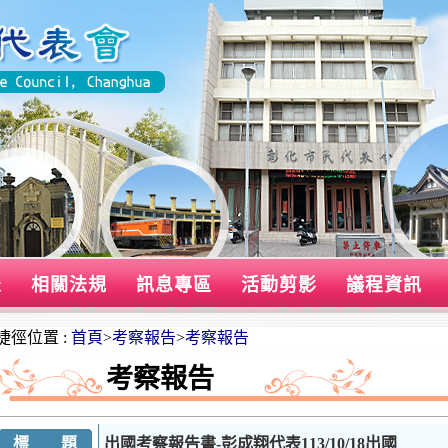
表
相關法規
訊息專區
活動剪影
議程資訊
捷徑位置 :
首頁
>
考察報告
>
考察報告
考察報告
標 題
出國考察報告書-彭成翔代表113/10/18出國