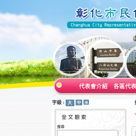
代表會介紹
各區代
字級 :
:::
:::
搜尋: