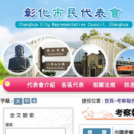
代表會介紹
各區代表
相關法規
訊
字級 :
:::
:::
捷徑位置 :
首頁
>
考察報
考察
搜尋:
標 題
出國考察報