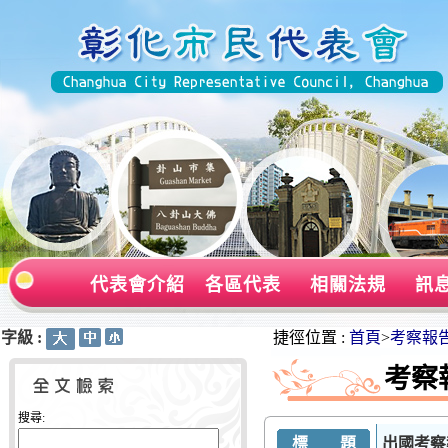
代表會介紹
各區代表
相關法規
訊
字級 :
:::
:::
捷徑位置 :
首頁
>
考察報
考察
搜尋:
標 題
出國考察報