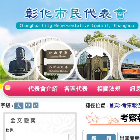
代表會介紹
各區代表
相關法規
訊
字級 :
:::
:::
捷徑位置 :
首頁
>
考察報
考察
搜尋:
標 題
出國考察報