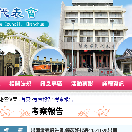
表
相關法規
訊息專區
活動剪影
議程資訊
捷徑位置 :
首頁
>
考察報告
>
考察報告
考察報告
標 題
出國考察報告書-鐘芮妤代表113/11/28出國