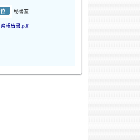
單位
秘書室
察報告書.pdf