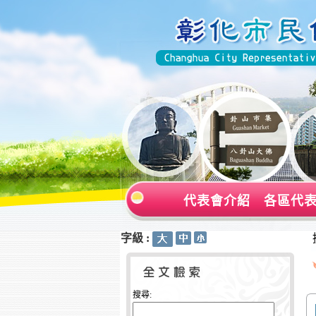
代表會介紹
各區代
字級 :
:::
:::
搜尋: