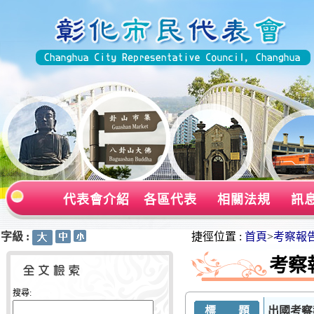
代表會介紹
各區代表
相關法規
訊
字級 :
:::
:::
捷徑位置 :
首頁
>
考察報
考察
搜尋:
標 題
出國考察報