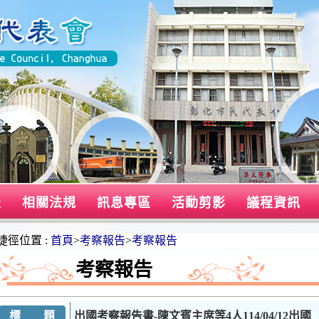
表
相關法規
訊息專區
活動剪影
議程資訊
捷徑位置 :
首頁
>
考察報告
>
考察報告
考察報告
標 題
出國考察報告書-陳文賓主席等4人114/04/12出國