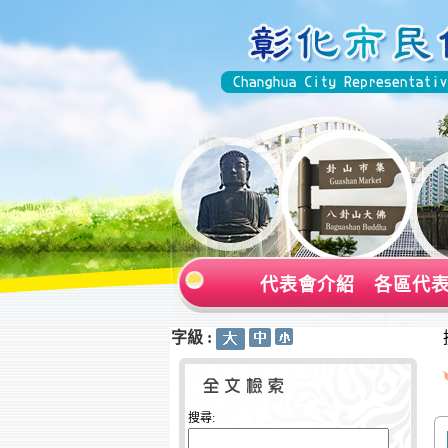
代表會介紹
各區代
字級 :
:::
:::
搜尋: