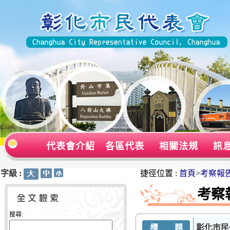
代表會介紹
各區代表
相關法規
訊
字級 :
:::
:::
捷徑位置 :
首頁
>
考察報
考察
搜尋:
標 題
彰化市民