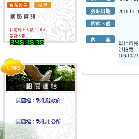
張貼日期
2018-01-
附件下載
目前線上人數：
18
人
累計人數：
內 容
彰化市民
洪柏葳
106/10/23