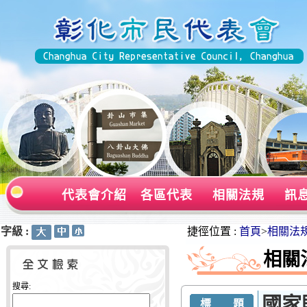
代表會介紹
各區代表
相關法規
訊
字級 :
:::
:::
捷徑位置 :
首頁
>
相關法
相關
搜尋:
國家
標 題