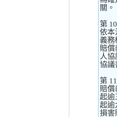
關。
第 1
依本
義務
賠償
人協
協議
第 1
賠償
起逾
起逾
損害