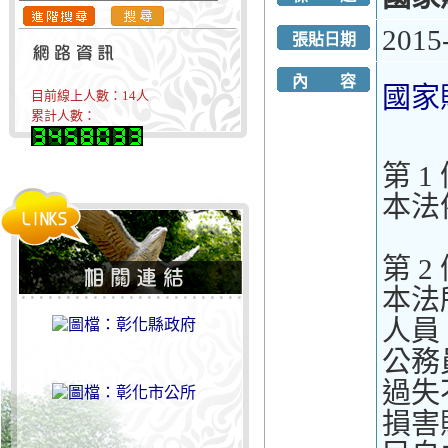
2015
張貼日期
內 容
國家
目前線上人數：
14
人
累計人數：
第 1
本法
第 2
本法
人員
公務
過失
損害