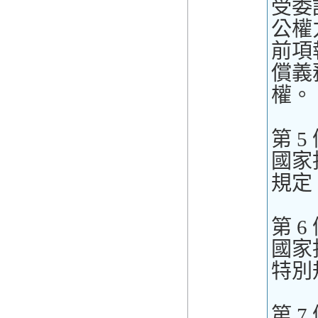
受委
公權
前項
償義
權。
第 5
國家
規定
第 6
國家
特別
第 7