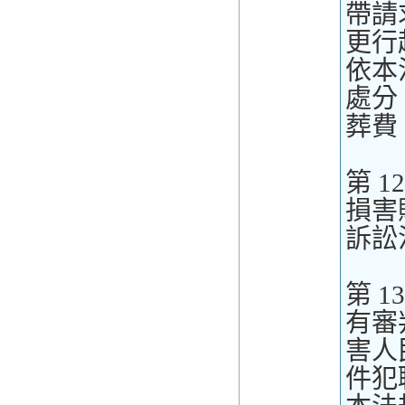
帶請
更行
依本
處分
葬費
第 1
損害
訴訟
第 1
有審
害人
件犯