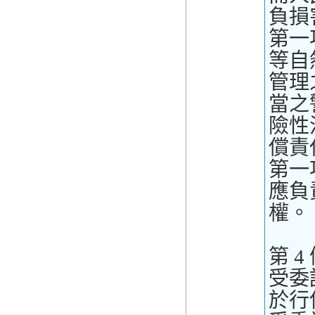
負損
第一
等自
管理
當之
險性
償責
第一
應負
權。
第 4
受委
於行