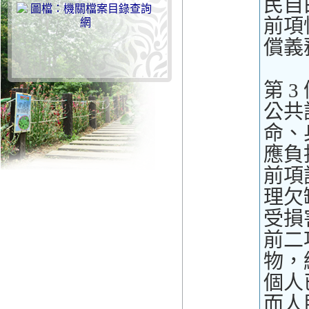
民自
前項
償義
第 3
公共
命、
應負
前項
理欠
受損
前二
物，
個人
而人