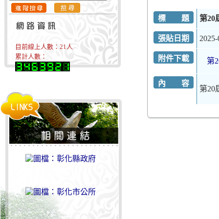
標 題
第2
張貼日期
2025-
目前線上人數：
21
人
累計人數：
附件下載
第2
內 容
第2