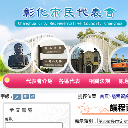
代表會介紹
各區代表
相關法規
訊
字級 :
:::
:::
捷徑位置 :
首頁
>
議程資
議程
搜尋:
顯示類別：