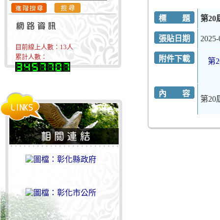
標 題
第20
張貼日期
2025-
目前線上人數：
13
人
累計人數：
附件下載
第2
內 容
第20