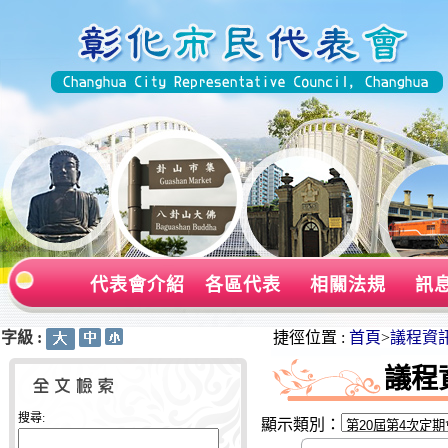
代表會介紹
各區代表
相關法規
訊
字級 :
:::
:::
捷徑位置 :
首頁
>
議程資
議程
搜尋:
顯示類別：