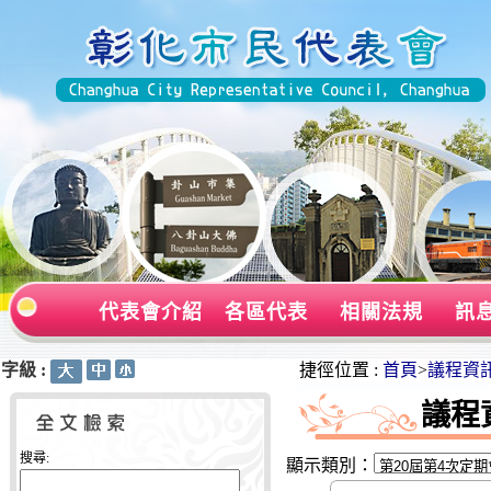
代表會介紹
各區代表
相關法規
訊
字級 :
:::
:::
捷徑位置 :
首頁
>
議程資
議程
搜尋:
顯示類別：