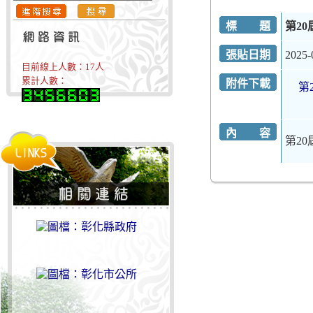
標 題
第20
張貼日期
2025-
目前線上人數：
17
人
累計人數：
附件下載
第
內 容
第20