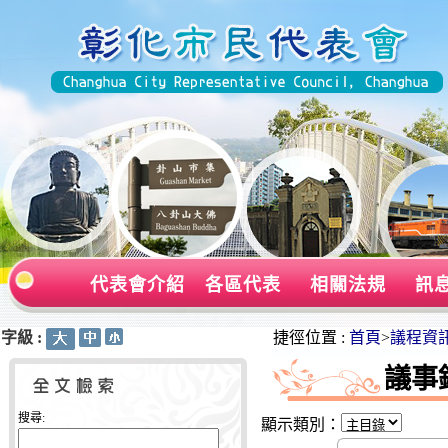
代表會介紹
各區代表
相關法規
訊
字級 :
:::
:::
捷徑位置 :
首頁
>
議程資
議事
搜尋:
顯示類別：