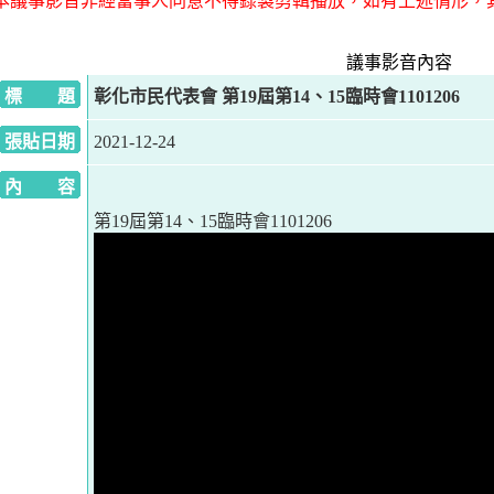
本議事影音非經當事人同意不得錄製剪輯播放，如有上述情形，
議事影音內容
標 題
彰化市民代表會 第19屆第14、15臨時會1101206
張貼日期
2021-12-24
內 容
第19屆第14、15臨時會1101206