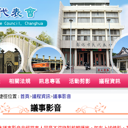
表
相關法規
訊息專區
活動剪影
議程資訊
捷徑位置 :
首頁
>
議程資訊
>
議事影音
議事影音