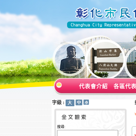
代表會介紹
各區代
字級 :
:::
:::
搜尋: