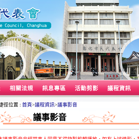
表
相關法規
訊息專區
活動剪影
議程資訊
捷徑位置 :
首頁
>
議程資訊
>
議事影音
議事影音