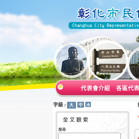
代表會介紹
各區代
字級 :
:::
:::
搜尋: