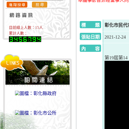
本議事影音非經當事人同
標 題
彰化市民代表會
目前線上人數：
15
人
累計人數：
張貼日期
2021-12-24
內 容
第19屆第14、