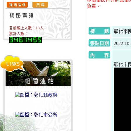
本議事影音非經當事
負責。
目前線上人數：
13
人
標 題
彰化市民
累計人數：
張貼日期
2022-10
內 容
彰化市民