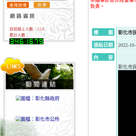
本議事影音非經當事
負責。
目前線上人數：
12
人
標 題
彰化市民
累計人數：
張貼日期
2022-10
內 容
彰化市民