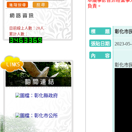
本議事影音非經當事
負責。
目前線上人數：
28
人
標 題
彰化市民代
累計人數：
張貼日期
2023-05
內 容
彰化市民代