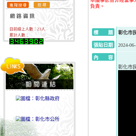
本議事影音非經當事
負責。
目前線上人數：
23
人
標 題
彰化市民代
累計人數：
張貼日期
2024-06
內 容
彰化市民代