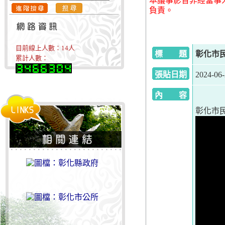
本議事影音非經當事
負責。
目前線上人數：
14
人
標 題
彰化市民代
累計人數：
張貼日期
2024-06
內 容
彰化市民代