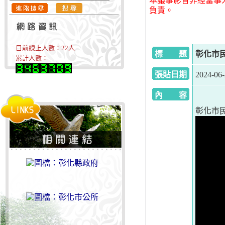
本議事影音非經當事
負責。
目前線上人數：
22
人
標 題
彰化市民代
累計人數：
張貼日期
2024-06
內 容
彰化市民代