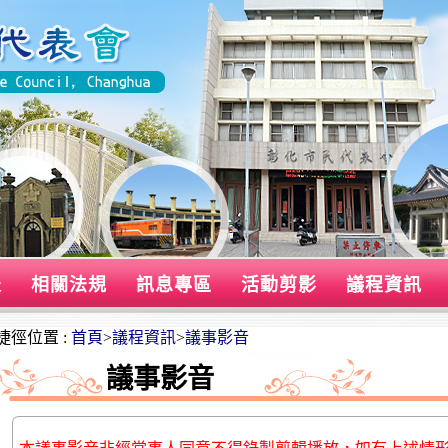
表
相關法規
訊息專區
活動剪影
議程資訊
捷徑位置 :
首頁
>
議程資訊
>
議事影音
議事影音