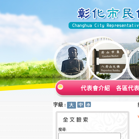
代表會介紹
各區代
字級 :
:::
:::
搜尋: