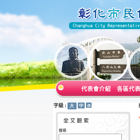
代表會介紹
各區代
字級 :
:::
:::
搜尋: