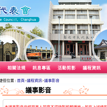
表
相關法規
訊息專區
活動剪影
議程資訊
捷徑位置 :
首頁
>
議程資訊
>
議事影音
議事影音