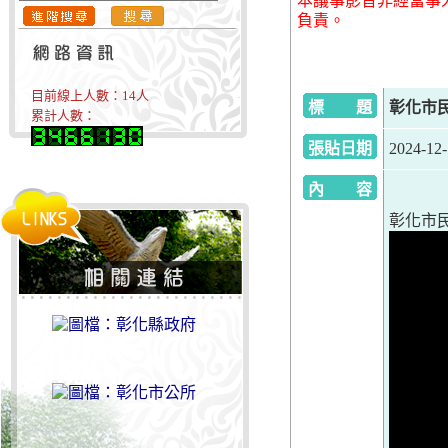
本議事影音非經當事
負責。
目前線上人數：
14
人
標 題
彰化市民
累計人數：
張貼日期
2024-12
內 容
彰化市民