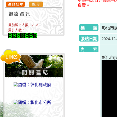
本議事影音非經當事
負責。
目前線上人數：
20
人
標 題
彰化市民代
累計人數：
張貼日期
2024-12
內 容
彰化市民代