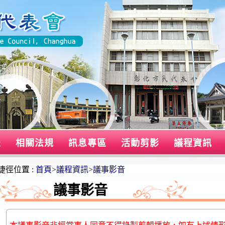
表
相關法規
訊息專區
活動剪影
議程資訊
捷徑位置 :
首頁
>
議程資訊
>
議事影音
議事影音