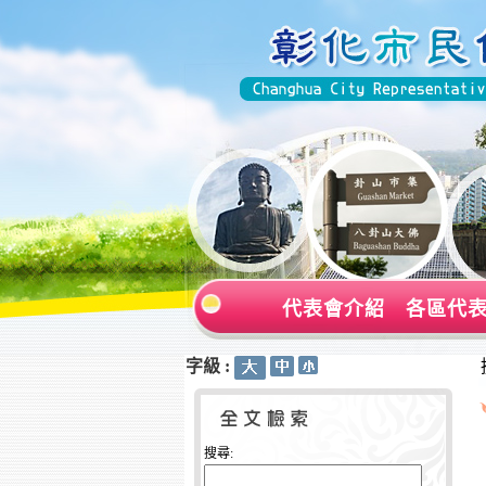
代表會介紹
各區代
字級 :
:::
:::
搜尋: