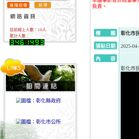
本議事影音非經當事
負責。
目前線上人數：
16
人
標 題
彰化市民代
累計人數：
張貼日期
2025-04
內 容
彰化市民代