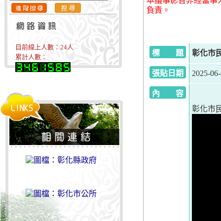
本議事影音非經當事
負責。
目前線上人數：
24
人
標 題
彰化市民
累計人數：
張貼日期
2025-06
內 容
彰化市民