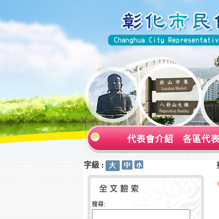
代表會介紹
各區代
字級 :
:::
:::
搜尋: