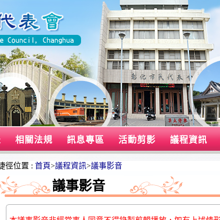
表
相關法規
訊息專區
活動剪影
議程資訊
捷徑位置 :
首頁
>
議程資訊
>
議事影音
議事影音