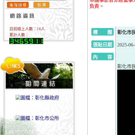
本議事影音非經當事
負責。
目前線上人數：
16
人
標 題
彰化市民
累計人數：
張貼日期
2025-06
內 容
彰化市民