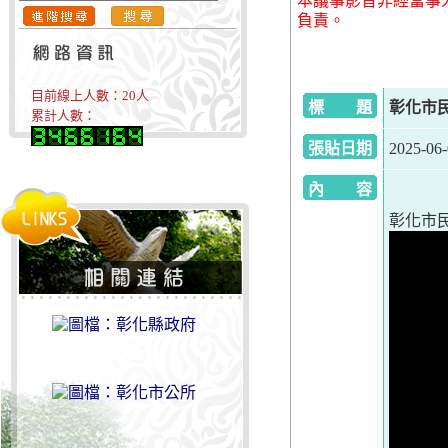
本議事影音非經當事
負責。
目前線上人數：
20
人
標 題
彰化市民
累計人數：
張貼日期
2025-06
內 容
彰化市民