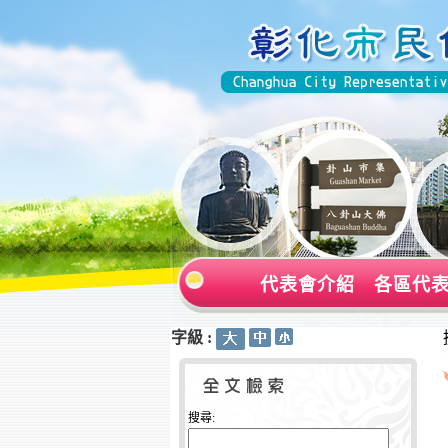
代表會介紹
各區代
字級 :
:::
:::
搜尋: