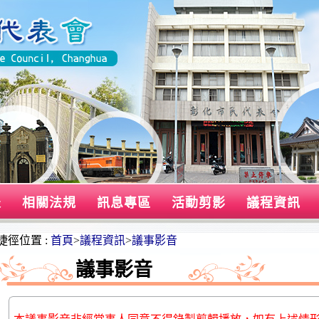
表
相關法規
訊息專區
活動剪影
議程資訊
捷徑位置 :
首頁
>
議程資訊
>
議事影音
議事影音