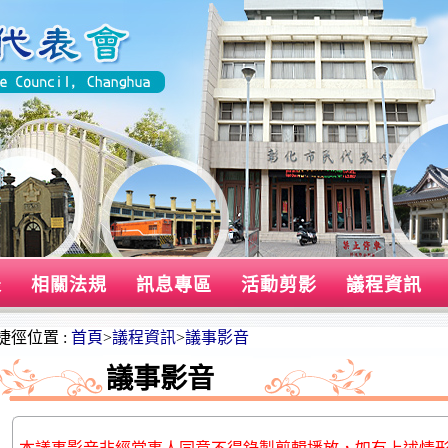
表
相關法規
訊息專區
活動剪影
議程資訊
捷徑位置 :
首頁
>
議程資訊
>
議事影音
議事影音