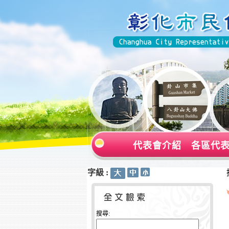
代表會介紹
各區代
字級 :
:::
:::
搜尋: