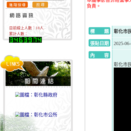
本議事影音非經當事
負責。
目前線上人數：
18
人
標 題
彰化市民代
累計人數：
張貼日期
2025-06
內 容
彰化市民代