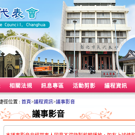
表
相關法規
訊息專區
活動剪影
議程資訊
捷徑位置 :
首頁
>
議程資訊
>
議事影音
議事影音