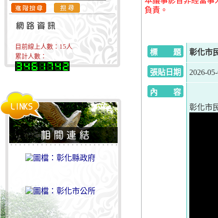
本議事影音非經當事
負責。
目前線上人數：
15
人
標 題
彰化市民
累計人數：
張貼日期
2026-05
內 容
彰化市民