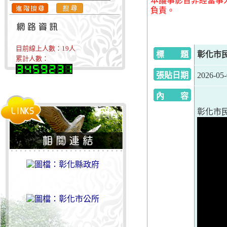
本議事影音非經當事
負責。
目前線上人數：
19
人
標 題
彰化市民
累計人數：
張貼日期
2026-05
內 容
彰化市民