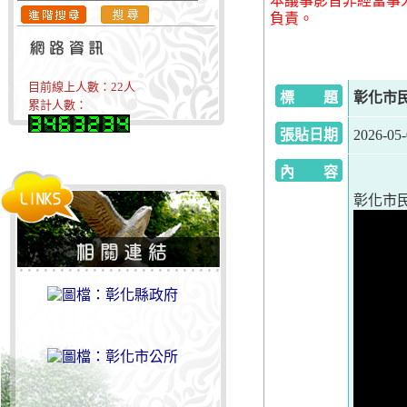
本議事影音非經當事
負責。
目前線上人數：
22
人
標 題
彰化市民
累計人數：
張貼日期
2026-05
內 容
彰化市民