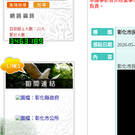
本議事影音非經當事
負責。
目前線上人數：
22
人
標 題
彰化市民
累計人數：
張貼日期
2026-05
內 容
彰化市民