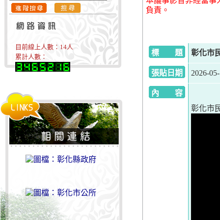
本議事影音非經當事
負責。
目前線上人數：
14
人
標 題
彰化市民代
累計人數：
張貼日期
2026-05-
內 容
彰化市民代